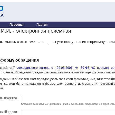
Персоны
Партии
 И.И. - электронная приемная
акомьтесь с ответами на вопросы уже поступившие в приемную ил
 форму обращения
с п.3 ст.7
Федерального закона от 02.05.2006 № 59-Ф3 «О порядке ра
тронные обращения граждан рассматриваются в том же порядке, что и пись
жданин в обязательном порядке указывает свои фамилию, имя, отчество (п
ет должен быть направлен в форме электронного документа, и почтовый 
ме.
я Отчество
Укажите свои полные фамилию, имя и отчество. Например: Петров Ива
овый адрес