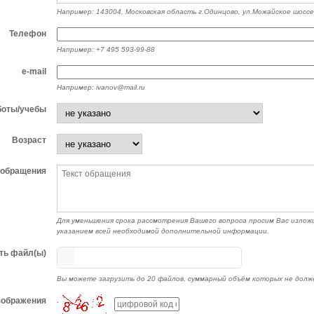
Например: 143004, Московская область г.Одинцово, ул.Можайское шоссе,
Телефон
Например: +7 495 593-99-88
e-mail
Например: ivanov@mail.ru
боты/учебы
Возраст
 обращения
Для уменьшения срока рассмотрения Вашего вопроса просим Вас изложи
указанием всей необходимой дополнительной информации.
ть файл(ы)
Вы можете загрузить до 20 файлов, суммарный объём которых не долж
зображения