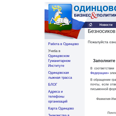
Новости
Безносиков
Пожалуйста озн
Работа в Одинцово
Учеба в
Одинцовском
Заполните
Гуманитарном
Институте
В соответствии 
Одинцовская
Федерации»
элек
лыжная трасса
В обращении гра
БЛОГ
почты, если отв
письменной фор
Адреса и
телефоны
Фамилия Им
организаций
Карта Одинцово
Почт
Знакомства в