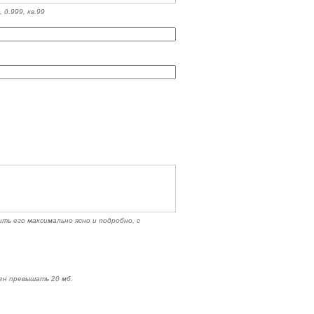
 д.999, кв.99
ть его максимально ясно и подробно, с
ен превышать 20 мб.