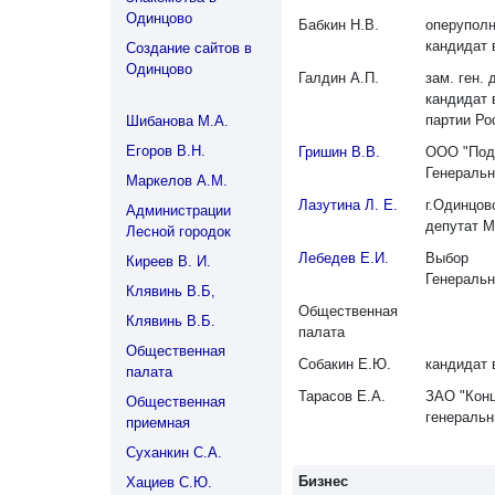
Одинцово
Бабкин Н.В.
оперупол
кандидат 
Создание сайтов в
Одинцово
Галдин А.П.
зам. ген.
кандидат 
партии Ро
Шибанова М.А.
Егоров В.Н.
Гришин В.В.
ООО "Под
Генеральн
Маркелов А.М.
Лазутина Л. Е.
г.Одинцов
Администрации
депутат М
Лесной городок
Лебедев Е.И.
Выбор
Киреев В. И.
Генеральн
Клявинь В.Б,
Общественная
Клявинь В.Б.
палата
Общественная
Собакин Е.Ю.
кандидат 
палата
Тарасов Е.А.
ЗАО "Конц
Общественная
генеральн
приемная
Суханкин С.А.
Бизнес
Хациев С.Ю.