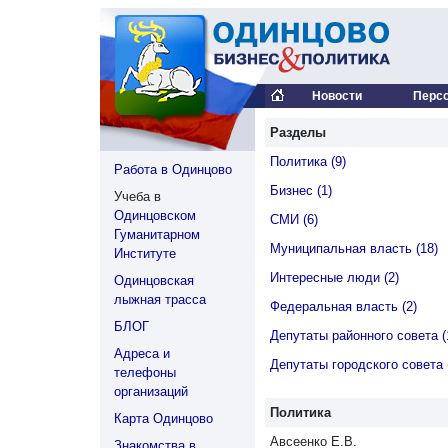
Новости
Перс
Разделы
Политика (9)
Работа в Одинцово
Бизнес (1)
Учеба в
Одинцовском
СМИ (6)
Гуманитарном
Муниципальная власть (18)
Институте
Интересные люди (2)
Одинцовская
лыжная трасса
Федеральная власть (2)
БЛОГ
Депутаты районного совета (
Адреса и
Депутаты городского совета 
телефоны
организаций
Политика
Карта Одинцово
Авсеенко Е.В.
Знакомства в