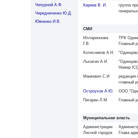
Чепурной А.Ф.
Киреев В. И.
группа пр
генеральн
Чередниченко Ю.Д.
Ювченко И.В.
СМИ
Илларионова
ТРК Один
Г.В.
Главный ре
Колесников А.Н.
"Одинцов
Лычагин А.И.
"Одинцов
Номер ICQ
Манкевич С.И.
редакция 
главный р
Остроухов А.Ю.
ООО "Один
Пигарин Л.М.
Главный р
Муниципальная власть
Администрации
Администр
Лесной городок
Глава адм