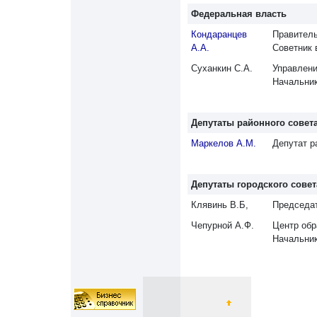
Федеральная власть
Кондаранцев
Правитель
А.А.
Советник 
Суханкин С.А.
Управлени
Начальник
Депутаты районного совет
Маркелов А.М.
Депутат р
Депутаты городского совет
Клявинь В.Б,
Председат
Чепурной А.Ф.
Центр обр
Начальни