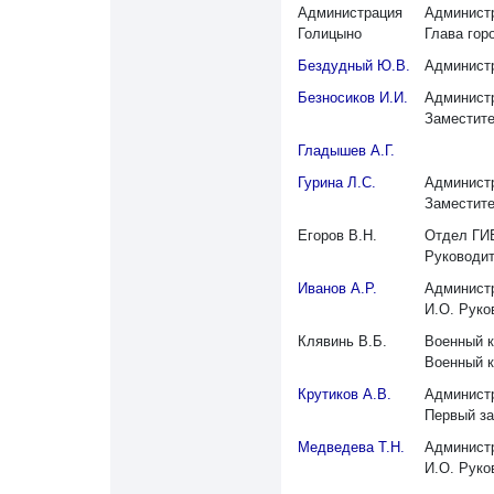
Администрация
Администр
Голицыно
Глава гор
Бездудный Ю.В.
Администр
Безносиков И.И.
Администр
Заместите
Гладышев А.Г.
Гурина Л.С.
Администр
Заместите
Егоров В.Н.
Отдел ГИ
Руководи
Иванов А.Р.
Администр
И.О. Руко
Клявинь В.Б.
Военный к
Военный 
Крутиков А.В.
Администр
Первый за
Медведева Т.Н.
Администр
И.О. Руко