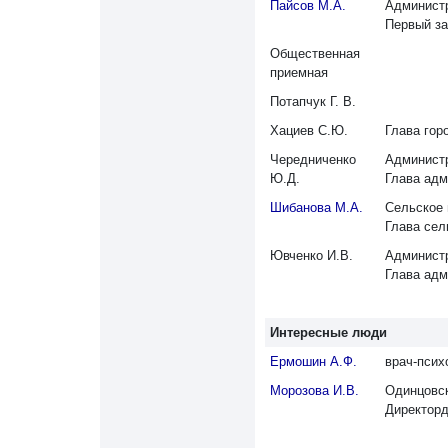
Пайсов М.А.
Администр
Первый за
Общественная
приемная
Потапчук Г. В.
Хациев С.Ю.
Глава гор
Чередниченко
Администр
Ю.Д.
Глава адм
Шибанова М.А.
Сельское 
Глава сел
Ювченко И.В.
Администр
Глава адм
Интересные люди
Ермошин А.Ф.
врач-псих
Морозова И.В.
Одинцовск
Директорд