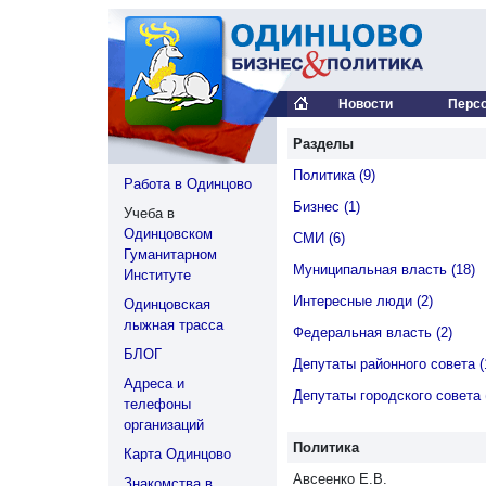
Новости
Перс
Разделы
Политика (9)
Работа в Одинцово
Бизнес (1)
Учеба в
Одинцовском
СМИ (6)
Гуманитарном
Муниципальная власть (18)
Институте
Интересные люди (2)
Одинцовская
лыжная трасса
Федеральная власть (2)
БЛОГ
Депутаты районного совета (
Адреса и
Депутаты городского совета 
телефоны
организаций
Политика
Карта Одинцово
Авсеенко Е.В.
Знакомства в