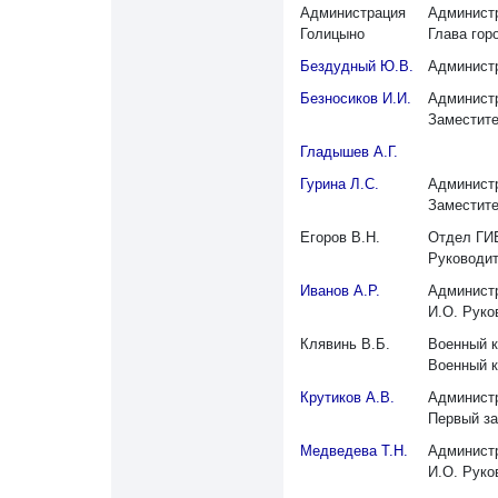
Администрация
Администр
Голицыно
Глава гор
Бездудный Ю.В.
Администр
Безносиков И.И.
Администр
Заместите
Гладышев А.Г.
Гурина Л.С.
Администр
Заместите
Егоров В.Н.
Отдел ГИ
Руководи
Иванов А.Р.
Администр
И.О. Руко
Клявинь В.Б.
Военный к
Военный 
Крутиков А.В.
Администр
Первый за
Медведева Т.Н.
Администр
И.О. Руко