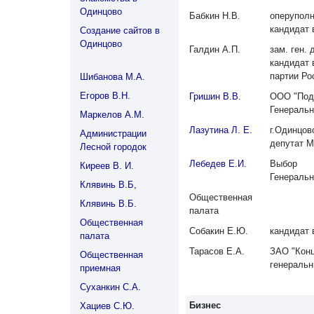
Одинцово
Бабкин Н.В.
оперупол
кандидат 
Создание сайтов в
Одинцово
Галдин А.П.
зам. ген.
кандидат 
партии Ро
Шибанова М.А.
Егоров В.Н.
Гришин В.В.
ООО "Под
Генеральн
Маркелов А.М.
Лазутина Л. Е.
г.Одинцов
Администрации
депутат М
Лесной городок
Лебедев Е.И.
Выбор
Киреев В. И.
Генеральн
Клявинь В.Б,
Общественная
Клявинь В.Б.
палата
Общественная
Собакин Е.Ю.
кандидат 
палата
Тарасов Е.А.
ЗАО "Конц
Общественная
генеральн
приемная
Суханкин С.А.
Бизнес
Хациев С.Ю.