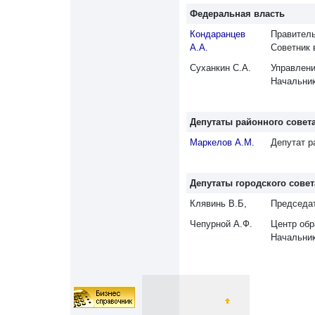
Федеральная власть
Кондаранцев
Правитель
А.А.
Советник 
Суханкин С.А.
Управлени
Начальник
Депутаты районного совет
Маркелов А.М.
Депутат р
Депутаты городского совет
Клявинь В.Б,
Председат
Чепурной А.Ф.
Центр обр
Начальни