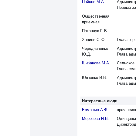
Пайсов М.А.
Администр
Первый за
Общественная
приемная
Потапчук Г. В.
Хациев С.Ю.
Глава гор
Чередниченко
Администр
Ю.Д.
Глава адм
Шибанова М.А.
Сельское 
Глава сел
Ювченко И.В.
Администр
Глава адм
Интересные люди
Ермошин А.Ф.
врач-псих
Морозова И.В.
Одинцовск
Директорд