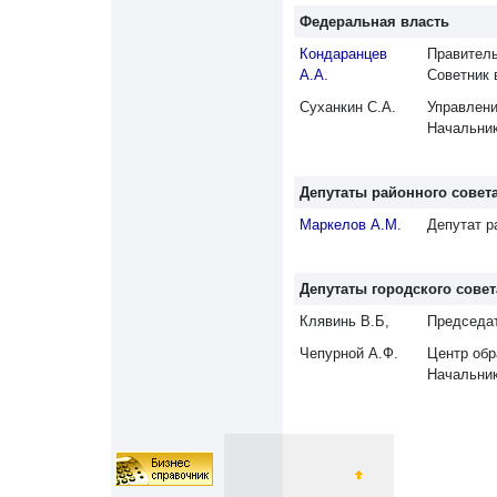
Федеральная власть
Кондаранцев
Правитель
А.А.
Советник 
Суханкин С.А.
Управлени
Начальник
Депутаты районного совет
Маркелов А.М.
Депутат р
Депутаты городского совет
Клявинь В.Б,
Председат
Чепурной А.Ф.
Центр обр
Начальни