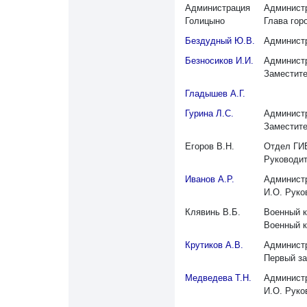
Администрация
Администр
Голицыно
Глава гор
Бездудный Ю.В.
Администр
Безносиков И.И.
Администр
Заместите
Гладышев А.Г.
Гурина Л.С.
Администр
Заместите
Егоров В.Н.
Отдел ГИ
Руководи
Иванов А.Р.
Администр
И.О. Руко
Клявинь В.Б.
Военный к
Военный 
Крутиков А.В.
Администр
Первый за
Медведева Т.Н.
Администр
И.О. Руко