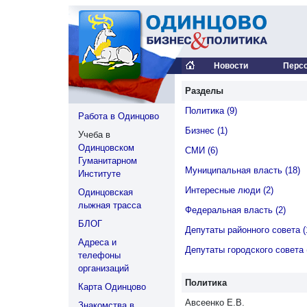
Новости
Перс
Разделы
Политика (9)
Работа в Одинцово
Бизнес (1)
Учеба в
Одинцовском
СМИ (6)
Гуманитарном
Муниципальная власть (18)
Институте
Интересные люди (2)
Одинцовская
лыжная трасса
Федеральная власть (2)
БЛОГ
Депутаты районного совета (
Адреса и
Депутаты городского совета 
телефоны
организаций
Политика
Карта Одинцово
Авсеенко Е.В.
Знакомства в