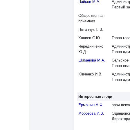
Пайсов М.А.
Администр
Первый за
Общественная
приемная
Потапчук Г. В.
Хациев С.Ю.
Глава гор
Чередниченко
Администр
Ю.Д.
Глава адм
Шибанова М.А.
Сельское 
Глава сел
Ювченко И.В.
Администр
Глава адм
Интересные люди
Ермошин А.Ф.
врач-псих
Морозова И.В.
Одинцовск
Директорд