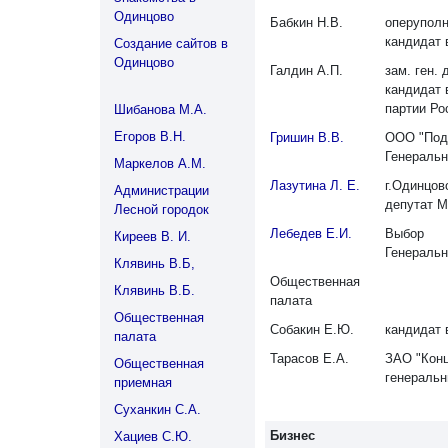
Одинцово
Бабкин Н.В.
оперупол
кандидат 
Создание сайтов в
Одинцово
Галдин А.П.
зам. ген.
кандидат 
партии Ро
Шибанова М.А.
Егоров В.Н.
Гришин В.В.
ООО "Под
Генеральн
Маркелов А.М.
Лазутина Л. Е.
г.Одинцов
Администрации
депутат М
Лесной городок
Лебедев Е.И.
Выбор
Киреев В. И.
Генеральн
Клявинь В.Б,
Общественная
Клявинь В.Б.
палата
Общественная
Собакин Е.Ю.
кандидат 
палата
Тарасов Е.А.
ЗАО "Конц
Общественная
генеральн
приемная
Суханкин С.А.
Бизнес
Хациев С.Ю.