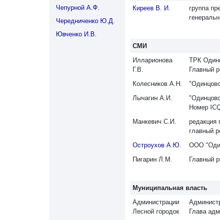
Чепурной А.Ф.
Киреев В. И.
группа пр
генеральн
Чередниченко Ю.Д.
Ювченко И.В.
СМИ
Илларионова
ТРК Один
Г.В.
Главный ре
Колесников А.Н.
"Одинцов
Лычагин А.И.
"Одинцов
Номер ICQ
Манкевич С.И.
редакция 
главный р
Остроухов А.Ю.
ООО "Один
Пигарин Л.М.
Главный р
Муниципальная власть
Администрации
Администр
Лесной городок
Глава адм