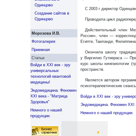
Одинцово
С 2003 г директор Одинцо
Создание сайтов в
Одинцово
Проводила цикл радиопере
Действительный член Ме
Морозова И.В.
России», член — корреспонд
Фотогалерея
Египте, Таиланде, Филиппина
Приемная
Окончила школу традицио
Статьи
у Виргилио Гутиераса — Пр
курс школы кинезиологии (тр
Войди в XXI век - эру
пространств.
универсальных
технологий квантовой
Является автором прграмм
медицины!
психотерапевтические сеансы
Эндомедицина. Феномен
XXI века - "Матрица
Войди в XXI век - эру униве
Здоровья"
Эндомедицина. Феномен XXI в
Немного о нашей
Немного о нашей продукции.
продукции.