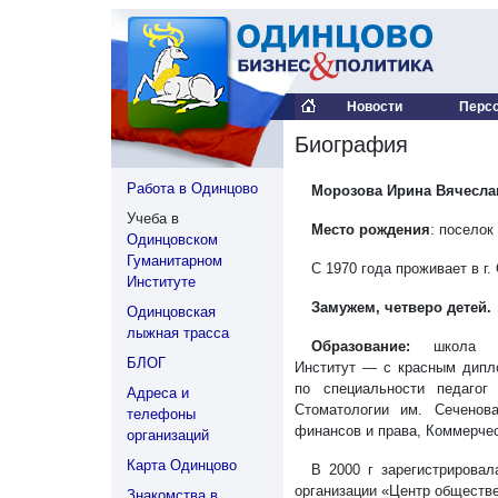
Новости
Перс
Биография
Работа в Одинцово
Морозова Ирина Вячесла
Учеба в
Место рождения
: поселок
Одинцовском
Гуманитарном
С 1970 года проживает в г.
Институте
Замужем, четверо детей.
Одинцовская
лыжная трасса
Образование:
школа с 
БЛОГ
Институт — с красным дипло
по специальности педагог
Адреса и
Стоматологии им. Сеченов
телефоны
финансов и права, Коммерче
организаций
Карта Одинцово
В 2000 г зарегистрирова
организации «Центр обществе
Знакомства в