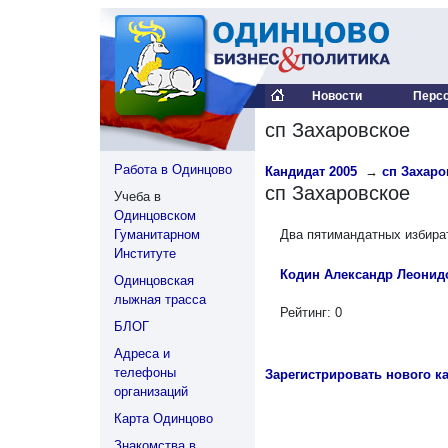
Новости
Перс
сп Захаровское
Работа в Одинцово
Кандидат 2005
→
сп Захаро
сп Захаровское
Учеба в
Одинцовском
Гуманитарном
Два пятимандатных избира
Институте
Кодин Александр Леонид
Одинцовская
лыжная трасса
Рейтинг: 0
БЛОГ
Адреса и
телефоны
Зарегистрировать нового к
организаций
Карта Одинцово
Знакомства в