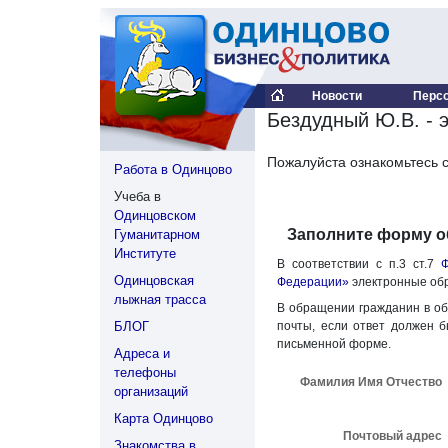
Новости
Перс
Бездудный Ю.В. - 
Пожалуйста ознакомьтесь 
Работа в Одинцово
Учеба в
Одинцовском
Заполните форму 
Гуманитарном
Институте
В соответствии с п.3 ст.7
Ф
Одинцовская
Федерации»
электронные обр
лыжная трасса
В обращении гражданин в об
БЛОГ
почты, если ответ должен б
письменной форме.
Адреса и
телефоны
Фамилия Имя Отчество
организаций
Карта Одинцово
Почтовый адрес
Знакомства в