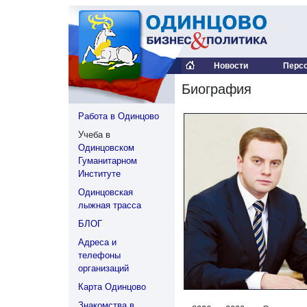
Новости
Перс
Биография
Работа в Одинцово
Учеба в
Одинцовском
Гуманитарном
Институте
Одинцовская
лыжная трасса
БЛОГ
Адреса и
телефоны
организаций
Карта Одинцово
Знакомства в