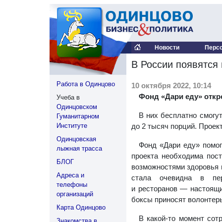
Новости
Перс
В России появятся
Работа в Одинцово
10 октября 2022, 10:14
Фонд «Дари еду» откр
Учеба в
Одинцовском
В них бесплатно смогу
Гуманитарном
Институте
до 2 тысяч порций. Проек
Одинцовская
Фонд «Дари еду» помог
лыжная трасса
проекта необходима пос
БЛОГ
возможностями здоровья н
Адреса и
стала очевидна в пе
телефоны
и ресторанов — настоящи
организаций
боксы приносят волонтер
Карта Одинцово
В какой-то момент сот
Знакомства в