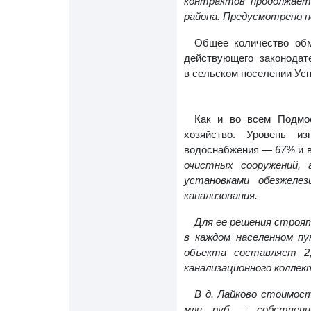
контрактов продолжает
района. Предусмотрено п
Общее количество обм
действующего законода
в сельском поселении Усп
Как и во всем Подмо
хозяйство. Уровень и
водоснабжения —
67%
и 
очистных сооружений, 
установками обезжеле
канализования.
Для ее решения строят
в каждом населенном п
объекта составляет 2,
канализационного коллек
В д. Лайково стоимост
млн. руб. — собствен