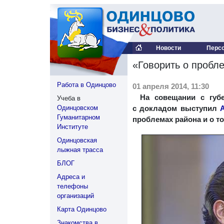
Новости
Перс
«Говорить о пробле
Работа в Одинцово
01 апреля 2014, 11:30
На совещании с губ
Учеба в
Одинцовском
с докладом выступил
Гуманитарном
проблемах района и о то
Институте
Одинцовская
лыжная трасса
БЛОГ
Адреса и
телефоны
организаций
Карта Одинцово
Знакомства в