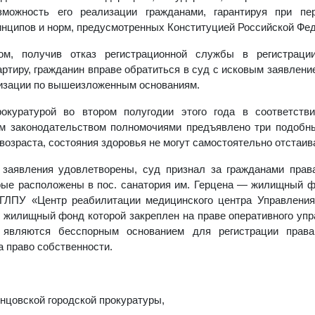
зможность его реализации гражданами, гарантируя при пе
нципов и норм, предусмотренных Конституцией Российской Фе
ом, получив отказ регистрационной службы в регистраци
ртиру, гражданин вправе обратиться в суд с исковым заявлени
изации по вышеизложенным основаниям.
рокуратурой во втором полугодии этого года в соответств
м законодательством полномочиями предъявлено три подобны
возраста, состояния здоровья не могут самостоятельно отстаива
 заявления удовлетворены, суд признал за гражданами прав
рые расположены в пос. санатория им. Герцена — жилищный ф
 ГЛПУ «Центр реабилитации медицинского центра Управления
, жилищный фонд которой закреплен на праве оперативного упр
 являются бесспорным основанием для регистрации прав
а право собственности.
нцовской городской прокуратуры,