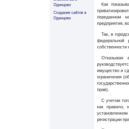
Как показыв
Одинцово
приватизиров
Создание сайтов в
переданном н
Одинцово
предприятия, в
Так, в город
федеральной 
собственности 
Отказывая 
руководствуетс
имущество и сд
ограничения (о
государственно
прав).
С учетом тог
как правило, 
установленном
регистрации пр