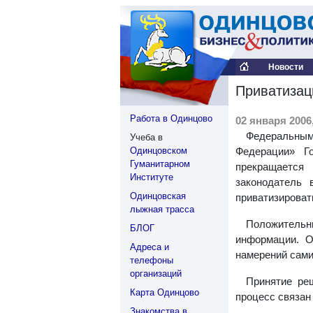
Новости
Приватизац
Работа в Одинцово
02 января 2006,
Федеральным 
Учеба в
Одинцовском
Федерации» Г
Гуманитарном
прекращается
Институте
законодатель 
Одинцовская
приватизироват
лыжная трасса
Положительн
БЛОГ
информации. О
Адреса и
намерений сами
телефоны
организаций
Принятие ре
Карта Одинцово
процесс связан
Знакомства в