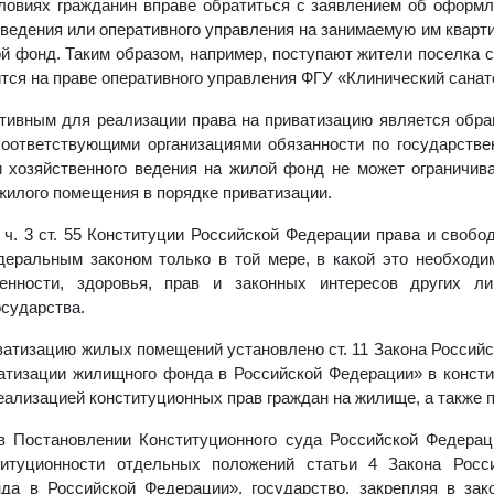
ловиях гражданин вправе обратиться с заявлением об оформл
 ведения или оперативного управления на занимаемую им кварти
й фонд. Таким образом, например, поступают жители поселка
ится на праве оперативного управления ФГУ «Клинический санат
ивным для реализации права на приватизацию является обращ
оответствующими организациями обязанности по государствен
 хозяйственного ведения на жилой фонд не может ограничива
жилого помещения в порядке приватизации.
о ч. 3 ст. 55 Конституции Российской Федерации права и своб
деральным законом только в той мере, в какой это необходи
венности, здоровья, прав и законных интересов других л
осударства.
ватизацию жилых помещений установлено ст. 11 Закона Российс
атизации жилищного фонда в Российской Федерации» в консти
реализацией конституционных прав граждан на жилище, а также 
в Постановлении Конституционного суда Российской Федерац
титуционности отдельных положений статьи 4 Закона Росс
да в Российской Федерации», государство, закрепляя в зак