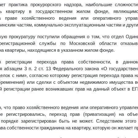
ает практика прокурорского надзора, наибольшие сложност
ать квартиру в государственном жилом фонде, являющим
а праве хозяйственного ведения или оперативного управ
оинским частям, коммунально-эксплуатационным частям и друг
скую прокуратуру поступили обращения о том, что отдел Один
регистрационной службы по Московской области отказыв
на квартиры, находящиеся в указанном жилом фонде.
в регистрации перехода права собственности, в данно
я абзацем 3 п. 2 ст. 13 Федерального закона «О государстве
елок с ним», согласно которому регистрация перехода права н
бременения) или сделки с объектом недвижимого имущества в
й регистрации ранее возникавших прав на данный объект в Е
о, что право хозяйственного ведения или оперативного управ
не регистрировались, переход прав (приватизация) на об
 порядке зарегистрирован быть не может. Следствием этого
ава собственности гражданина на квартиру, которую он желает п