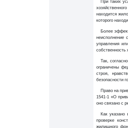
При таких ус
хозяйственного
находится жило
которого наход
Более эффект
неисполнение с
управления или
собственность 
Так, согласн
ограничены фе
строя, нравст
безопасности г
Право на при
1541-1 «О прив
оно связано с 
Как указано 
проверке конс
жилищного фон