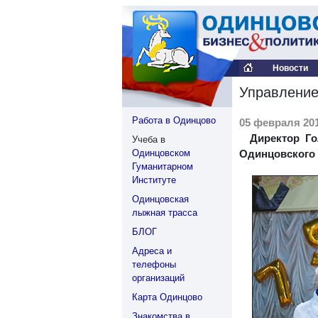
Новости
Управление
Работа в Одинцово
05 февраля 201
Директор Г
Учеба в
Одинцовском
Одинцовского 
Гуманитарном
Институте
Одинцовская
лыжная трасса
БЛОГ
Адреса и
телефоны
организаций
Карта Одинцово
Знакомства в