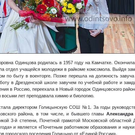
оровна Одинцова родилась в 1957 году на Камчатке. Окончила 
ла отдел учащейся молодежи в райкоме комсомола. Выйдя заму
ом по быту в военторге. Позже перешла на должность завуча
оту в Дрезденской школе завучем по учебной работе и замди
ния в Россию, переехала в Новый городок Одинцовского район
и восьми лет преподавала химию и биологию.
 стала директором Голицынскую СОШ №1. За годы руководств
овского района, в том числе, и бывшего главы
Александр
икой 3-й степени, Почетной грамотой Московской областной
года» и является «Почетным работником образования и науки
ов городского поселения Голицыно от «Единой России».