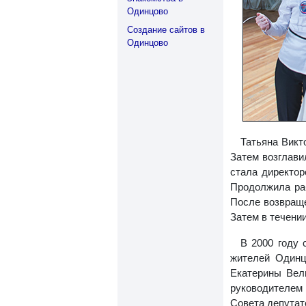
Одинцово
Создание сайтов в
Одинцово
Татьяна Викт
Затем возглави
стала директор
Продолжила раб
После возвраще
Затем в течени
В 2000 году
жителей Одинц
Екатерины Вел
руководителем 
Совета депутат