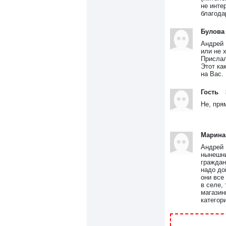
не инте
благода
Булова
Андрей 
или не 
Прислал
Этот ка
на Вас.
Гость
Не, пря
Марина
Андрей 
нынешни
граждан
надо до
они все
в селе,
магазин
категор