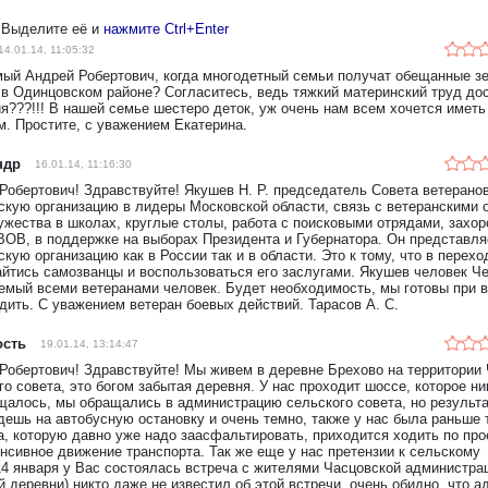
 Выделите её и
нажмите Ctrl+Enter
14.01.14, 11:05:32
ый Андрей Робертович, когда многодетный семьи получат обещанные з
 в Одинцовском районе? Согласитесь, ведь тяжкий материнский труд до
я???!!! В нашей семье шестеро деток, уж очень нам всем хочется иметь
м. Простите, с уважением Екатерина.
ндр
16.01.14, 11:16:30
Робертович! Здравствуйте! Якушев Н. Р. председатель Совета ветерано
скую организацию в лидеры Московской области, связь с ветеранскими 
ужества в школах, круглые столы, работа с поисковыми отрядами, захо
ВОВ, в поддержке на выборах Президента и Губернатора. Он представля
скую организацию как в России так и в области. Это к тому, что в перех
айтись самозванцы и воспользоваться его заслугами. Якушев человек Че
емый всеми ветеранами человек. Будет необходимость, мы готовы при в
дить. С уважением ветеран боевых действий. Тарасов А. С.
ость
19.01.14, 13:14:47
Робертович! Здравствуйте! Мы живем в деревне Брехово на территории 
го совета, это богом забытая деревня. У нас проходит шоссе, которое ни
щалось, мы обращались в администрацию сельского совета, но результа
дешь на автобусную остановку и очень темно, также у нас была раньше 
а, которую давно уже надо заасфальтировать, приходится ходить по про
енсивное движение транспорта. Так же еще у нас претензии к сельскому
14 января у Вас состоялась встреча с жителями Часцовской администрац
й деревни) никто даже не известил об этой встречи, очень обидно, что 