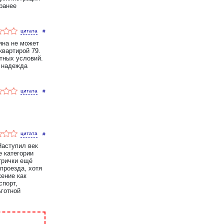
ранее
#
яна не может
квартирой 79.
тных условий.
а надежда
#
#
Наступил век
е категории
трички ещё
проезда, хотя
ение как
спорт,
готной