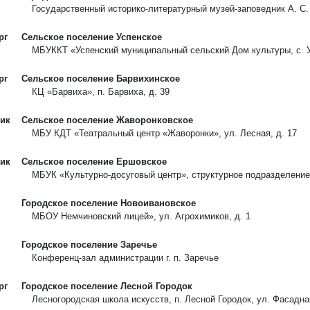
Государственный историко-литературный музей-заповедник А. С.
рг
Сельское поселение Успенское
МБУККТ «Успенский муниципальный сельский Дом культуры, с. Ус
рг
Сельское поселение Барвихинское
КЦ «Барвиха», п. Барвиха, д. 39
ик
Сельское поселение Жаворонковское
МБУ КДТ «Театральный центр «Жаворонки», ул. Лесная, д. 17
ик
Сельское поселение Ершовское
МБУК «Культурно-досуговый центр», структурное подразделение в
Городское поселение Новоивановское
МБОУ Немчиновский лицей», ул. Агрохимиков, д. 1
Городское поселение Заречье
Конференц-зал администрации г. п. Заречье
рг
Городское поселение Лесной Городок
Лесногородская школа искусств, п. Лесной Городок, ул. Фасадная