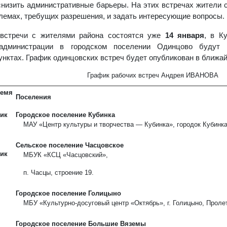
снизить административные барьеры. На этих встречах жители
лемах, требущих разрешения, и задать интересующие вопросы.
встречи с жителями района состоятся уже
14 января
, в К
 администрации в городском поселении Одинцово будут 
унктах. График одинцовских встреч будет опубликован в ближа
График рабочих встреч Андрея ИВАНОВА
емя
Поселения
ик
Городское поселение Кубинка
МАУ «Центр культуры и творчества — Кубинка», городок Кубинка
Сельское поселение Часцовское
ик
МБУК «КСЦ «Часцовский»,
п. Часцы, строение 19.
Городское поселение Голицыно
МБУ «Культурно-досуговый центр «Октябрь», г. Голицыно, Пролет
Городское поселение Большие Вяземы