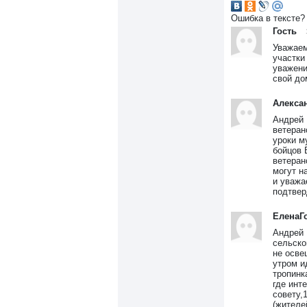
Ошибка в тексте?
Гость
Уважаем
участки
уважени
свой до
Алекса
Андрей 
ветеран
уроки м
бойцов 
ветеран
могут н
и уважа
подтвер
ЕленаГ
Андрей 
сельско
не осве
утром и
тропинк
где инт
совету,
(жителе