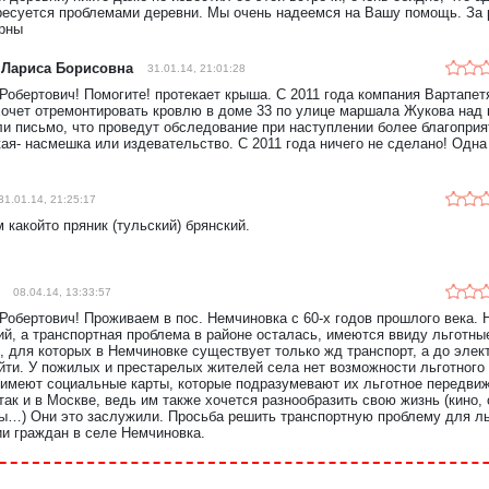
ресуется проблемами деревни. Мы очень надеемся на Вашу помощь. За 
рны
 Лариса Борисовна
31.01.14, 21:01:28
Робертович! Помогите! протекает крыша. С 2011 года компания Вартапет
хочет отремонтировать кровлю в доме 33 по улице маршала Жукова над 
и письмо, что проведут обследование при наступлении более благоприя
кая- насмешка или издевательство. С 2011 года ничего не сделано! Одн
31.01.14, 21:25:17
м какойто пряник (тульский) брянский.
08.04.14, 13:33:57
Робертович! Проживаем в пос. Немчиновка с 60-х годов прошлого века. 
й, а транспортная проблема в районе осталась, имеются ввиду льготны
, для которых в Немчиновке существует только жд транспорт, а до элек
йти. У пожилых и престарелых жителей села нет возможности льготного 
 имеют социальные карты, которые подразумевают их льготное передвиж
 так и в Москве, ведь им также хочется разнообразить свою жизнь (кино, 
ы…) Они это заслужили. Просьба решить транспортную проблему для ль
ии граждан в селе Немчиновка.