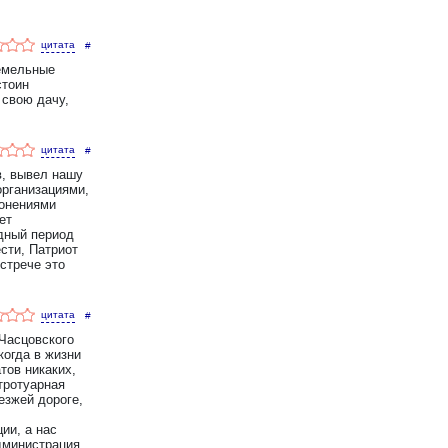
#
емельные
стоин
 свою дачу,
#
в, вывел нашу
организациями,
ронениями
ет
одный период
сти, Патриот
стрече это
#
Часцовского
когда в жизни
тов никаких,
тротуарная
езжей дороге,
ии, а нас
администрация