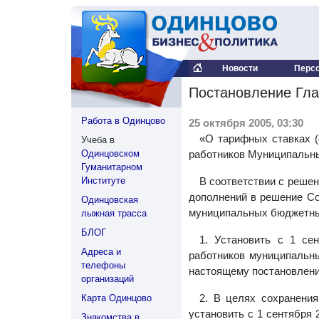
Новости
Перс
Постановление Гла
Работа в Одинцово
25 октября 2005, 03:30
«О тарифных ставках (
Учеба в
Одинцовском
работников Муниципальн
Гуманитарном
Институте
В соответствии с решен
дополнений в решение Со
Одинцовская
муниципальных бюджетны
лыжная трасса
БЛОГ
1. Установить с 1 се
Адреса и
работников муниципальн
телефоны
настоящему постановлен
организаций
2. В целях сохранени
Карта Одинцово
установить с 1 сентября 
Знакомства в