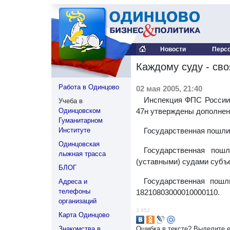
Новости
Перс
Каждому суду - св
Работа в Одинцово
02 мая 2005, 21:40
Инспекция ФПС России 
Учеба в
Одинцовском
47н утверждены дополнен
Гуманитарном
Институте
Государственная пошли
Одинцовская
Государственная пош
лыжная трасса
(уставными) судами субъ
БЛОГ
Государственная пош
Адреса и
телефоны
18210803000010000110.
организаций
3 852
Карта Одинцово
Знакомства в
Ошибка в тексте? Выделите 