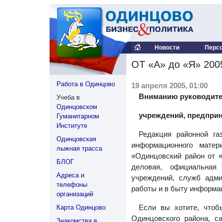
Новости
Перс
ОТ «А» до «Я» 2005
Работа в Одинцово
19 апреля 2005, 01:00
Вниманию руководител
Учеба в
Одинцовском
учреждений, предприн
Гуманитарном
Институте
Редакция районной га
Одинцовская
информационного матер
лыжная трасса
«Одинцовский район от «
БЛОГ
деловая, официальна
Адреса и
учреждений, служб адми
телефоны
работы и в быту информа
организаций
Если вы хотите, чтоб
Карта Одинцово
Одинцовского района, с
Знакомства в