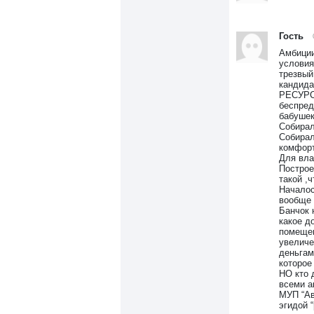
Гость
Амбиции
условия 
трезвый
кандида
РЕСУРС!
беспред
бабушек
Собирал
Собирал
комфорт
Для вла
Построе
такой ,
Началос
вообще 
Банчок 
какое д
помещен
увеличе
деньгам
которое
НО кто 
всеми а
МУП “Ав
эгидой 