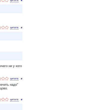
#
#
чего ни у кого
#
лечить надо"
цово.
#