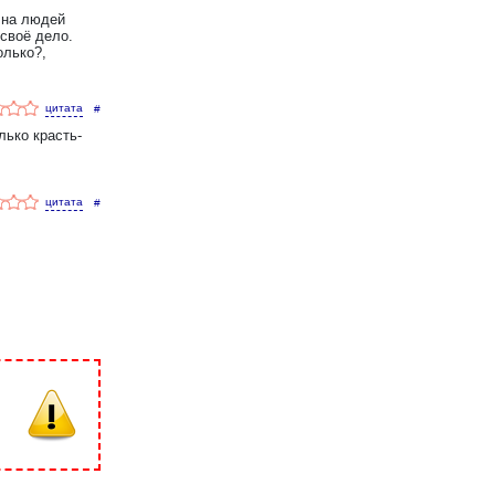
 на людей
 своё дело.
олько?,
#
лько красть-
#