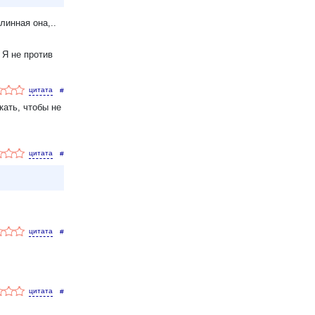
линная она,..
 Я не против
#
кать, чтобы не
#
#
#