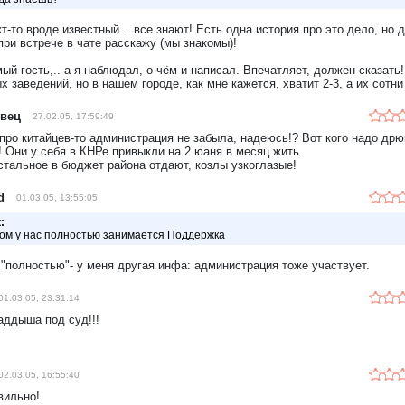
т-то вроде известный... все знают! Есть одна история про это дело, но д
 при встрече в чате расскажу (мы знакомы)!
ый гость,.. а я наблюдал, о чём и написал. Впечатляет, должен сказать!
х заведений, но в нашем городе, как мне кажется, хватит 2-3, а их сотни
вец
27.02.05, 17:59:49
 про китайцев-то администрация не забыла, надеюсь!? Вот кого надо дрю
! Они у себя в КНРе привыкли на 2 юаня в месяц жить.
стальное в бюджет района отдают, козлы узкоглазые!
d
01.03.05, 13:55:05
:
ом у нас полностью занимается Поддержка
 "полностью"- у меня другая инфа: администрация тоже участвует.
01.03.05, 23:31:14
аддыша под суд!!!
02.03.05, 16:55:40
вильно!