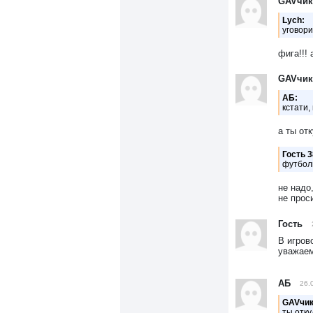
GAVчик
Lych:
уговори
фига!!!
GAVчик
АБ:
кстати,
а ты от
Гость 3
футбол
не надо
не прос
Гость
В игров
уважаем
АБ
26.
GAVчик
ты отк