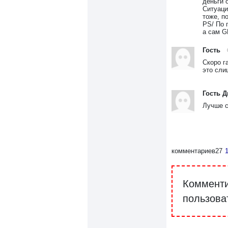
деньги 
Ситуаци
тоже, по
PS/ По 
а сам G
Гость
Скоро г
это сли
Гость 
Лучше с
комментариев
27
Комменти
пользова