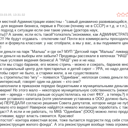
03.03.05, 13:31:32
 местной Администрации известны - "самый динамично развивающийся
для ведения бизнеса, первые в России (почему не в СССР) и т.д. и т.п.),
 подход к ситуации если они такие умные (доктора наук,
ты)? А зачем, если есть такой“толкатель”экономики, как АДМИНИСТР
!! Не будут отдавать - отключим газ! Почти все коммерсанты проходили
ел и формула классная: у нас отобрали, а мы у вас, а вы поднимите цен
!
и деньги на парк "Малыш" и где он? МУП "Детский парк "Малыш" ликвид
и деньги на выборы или забыли? Продавцы рассекали в кепочках "НАШ"
ные условия ведения бизнеса! А "НАШ" уже и не наш.
сти мы стадо баранов, его можно стричь - можно и сожрать, баранов мно
н социальный центр для престарелых и детей сирот – УРА, но надо дел
чтобы сирот не было, а старики жили, а не существовали.
ь строительство “мгу” – появился “Одинбанк”, неплохая схема деньги п
интересный, говорят один на двоих – кто они?
наполнили в приказном порядке бюджетными и муниципальными деньгам
оверие! Но этого мало – некоторую муниципальную собственность (нежи
ия – аренда – плата раньше осуществлялась на счет ФКУ , а теперь?) 
ния уставного капитала (хотя увеличение уставника в ООО должно быт
и) ПЕРЕДАЛИ согласно решения Совета депутатов, которое нигде не пу
 мало кто видел! Наверное найдётся немало желающих поработать с так
даст? А если и не работать, то МКБ “Одинбанк” (ООО) можно легко прод
ктивами, вдруг власть сменится. Красиво!
тостоп”- контора известная всем, тоже пытается подгрести под себя сто
“реконструкция жилого фонда”. А эта реконструкция вообще тема огромн