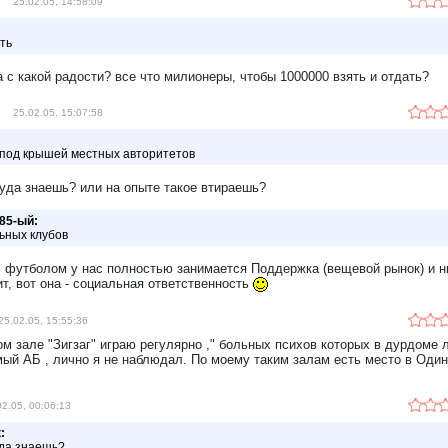
25.02.05, 14:58:09
ть
 а с какой радости? все что милионеры, чтобы 1000000 взять и отдать?
25.02.05, 15:07:58
 под крышей местных авторитетов
куда знаешь? или на опыте такое втираешь?
85-ый:
ьных клубов
, футболом у нас полностью занимается Поддержка (вещевой рынок) и ни
ит, вот она - социальная ответственность
25.02.05, 15:55:36
ом зале "Зигзаг" играю регулярно ," больных психов которых в дурдоме 
ый АБ , лично я не наблюдал. По моему таким залам есть место в Один
02.05, 00:06:13
:
уда знаешь?