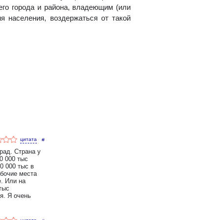
го города и района, владеющим (или
я населения, воздержаться от такой
#
рад. Страна у
0 000 тыс
0 000 тыс в
абочие места
е. Или на
тыс
я. Я очень