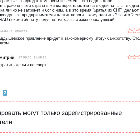
огромные – подход к теме всем известен – кто надо в доле.
я в районе – это страна в миниатюре, властям на людей на ……, людям
ка лично не затронет и бог с ним, а в это время “братья из СНГ” lделают
поводу: как предприниматели платят налоги – кому платить ? за что ? ск
RAD похоже з/плату получает из казны и законопослушный!
03.03.05, 15:49:51
аддышевское правление придет к закономерному итогу- банкротству. Сто
шком.
Дмитрий
17.06.05, 21:49:18
тратить деньги на спорт.
1
2
ровать могут только зарегистрированные
тели