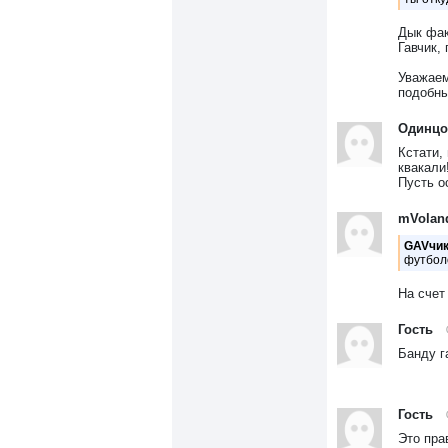
Дык фак
Гавчик,
Уважаем
подобны
Одинцо
Кстати,
квакали
Пусть о
mVolan
GAVчик
футбол
На счет
Гость
Банду г
Гость
Это пра