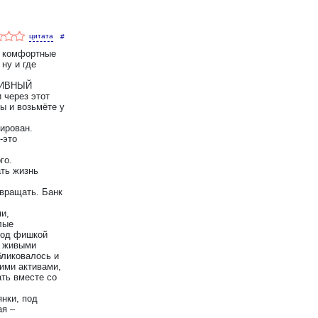
#
, комфортные
 ну и где
АТИВНЫЙ
 через этот
ы и возьмёте у
ирован.
-это
го.
ать жизнь
овращать. Банк
и,
лые
под фишкой
ь живыми
бликовалось и
ими активами,
ать вместе со
янки, под
ая –