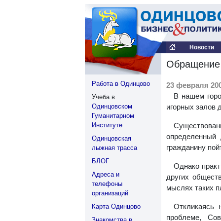
Новости
Обращение 
Работа в Одинцово
23 февраля 200
В нашем горо
Учеба в
Одинцовском
игорных залов 
Гуманитарном
Институте
Существован
определенный 
Одинцовская
гражданину пой
лыжная трасса
БЛОГ
Однако практ
Адреса и
других обществ
телефоны
мыслях таких п
организаций
Откликаясь 
Карта Одинцово
проблеме, Сов
Знакомства в