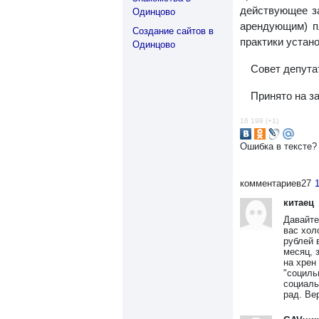
действующее за
Одинцово
арендующим) п
Создание сайтов в
практики устан
Одинцово
Совет депута
Принято на з
16 198 (+1)
Ошибка в тексте?
комментариев
27
китаец
Давайте
вас хол
рублей 
месяц, 
на хрен
"социль
социаль
рад. Ве