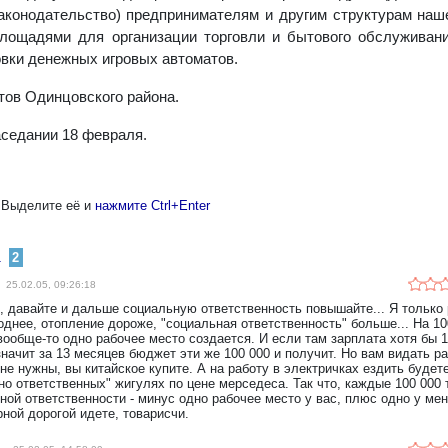
конодательство) предпринимателям и другим структурам наше
лощадями для организации торговли и бытового обслуживани
овки денежных игровых автоматов.
тов Одинцовского района.
аседании 18 февраля.
 Выделите её и
нажмите Ctrl+Enter
1
2
25.02.05, 09:26:18
, давайте и дальше социальную ответственность повышайте... Я только 
однее, отопление дороже, "социальная ответственность" больше... На 10
вообще-то одно рабочее место создается. И если там зарплата хотя бы 1
значит за 13 месяцев бюджет эти же 100 000 и получит. Но вам видать р
 не нужны, вы китайское купите. А на работу в электричках ездить будет
но ответственных" жигулях по цене мерседеса. Так что, каждые 100 000 
ной ответственности - минус одно рабочее место у вас, плюс одно у мен
рной дорогой идете, товарисчи.