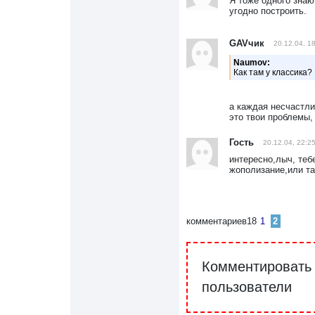
Я тоже одного знаю
угодно построить.
GAVчик
20.12.04, 1
Naumov:
Как там у классика?
а каждая несчастли
это твои проблемы,
Гость
20.12.04, 22:2
интересно,лыч, теб
жополизание,или та
комментариев
18
1
2
Комментировать 
пользователи