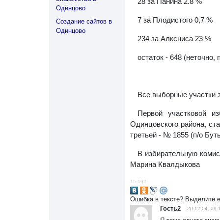
28 за Панина 2.8 %
Одинцово
7 за Плодистого 0,7 %
Создание сайтов в
Одинцово
234 за Алксниса 23 %
остаток - 648 (неточно,
Все выборные участки з
Первой участковой из
Одинцовского района, ст
третьей - № 1855 (п/о Бут
В избирательную комис
Марина Квалдыкова
15 192
Ошибка в тексте? Выделите 
Гость2
20.12.04, 09: