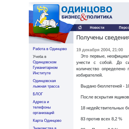
Новости
Перс
Получены сведения
Работа в Одинцово
19 декабря 2004, 21:00
Это первые, неофициал
Учеба в
Одинцовском
унести с собой. До с
Гуманитарном
количество определено 
Институте
избирателей.
Одинцовская
Выдано бюллетеней - 1
лыжная трасса
БЛОГ
После вскрытия ящиков
Адреса и
телефоны
18 недействительных б
организаций
83 против всех 8,2 %
Карта Одинцово
Знакомства в