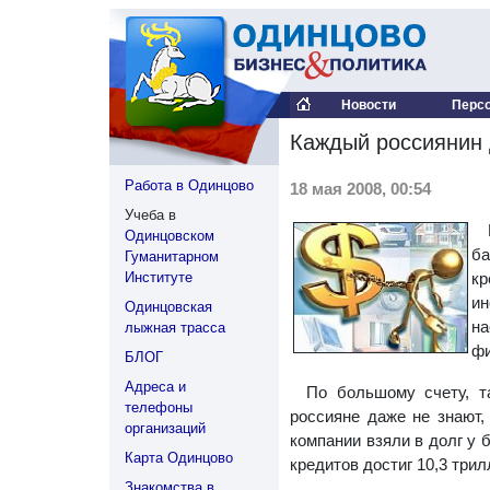
Новости
Перс
Каждый россиянин 
Работа в Одинцово
18 мая 2008, 00:54
Учеба в
Одинцовском
ба
Гуманитарном
Институте
кр
ин
Одинцовская
на
лыжная трасса
фи
БЛОГ
Адреса и
По большому счету, т
телефоны
россияне даже не знают,
организаций
компании взяли в долг у 
Карта Одинцово
кредитов достиг 10,3 три
Знакомства в