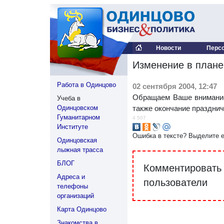
Новости
Перс
Изменение в плане
Работа в Одинцово
02 сентября 2004, 12:47
Обращаем Ваше внимание,
Учеба в
Одинцовском
также окончание празднич
Гуманитарном
4 507
Институте
Ошибка в тексте? Выделите 
Одинцовская
лыжная трасса
БЛОГ
Комментировать 
Адреса и
пользователи
телефоны
организаций
Карта Одинцово
Знакомства в