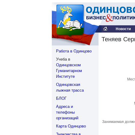
Новости
Теняев Сер
Работа в Одинцово
Учеба в
Одинцовском
Гуманитарном
Институте
Мес
Одинцовская
лыжная трасса
БЛОГ
Адреса и
телефоны
организаций
Занимаемая должн
Карта Одинцово
Знакомства в