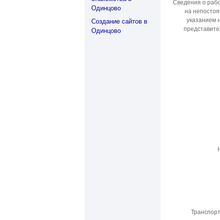
Сведения о раб
Одинцово
на непостоя
указанием 
Создание сайтов в
представите
Одинцово
Транспор