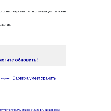
го партнерства по эксплуатации гаражей
еженат.
могите обновить!
Барвиха умеет хранить
.