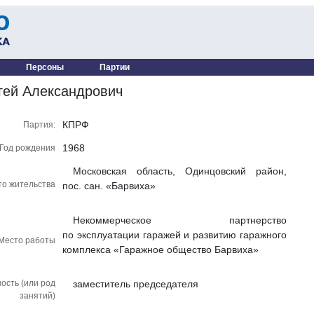
Персоны
Партии
гей Александрович
КПРФ
Партия:
1968
Год рождения
Московская область, Одинцовский район,
то жительства
пос. сан. «Барвиха»
Некоммерческое партнерство
по эксплуатации гаражей и развитию гаражного
Место работы
комплекса «Гаражное общество Барвиха»
ость (или род
заместитель председателя
занятий)