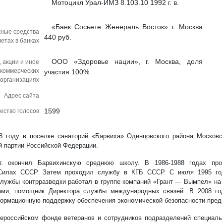
Мотоцикл Урал-ИМЗ 8.103.10 1992 г. в.
«Банк Сосьете Женераль Восток» г. Москва
ные средства
440 руб.
етах в банках
ООО «Здоровье нации», г. Москва, доля
 акции и иное
 коммерческих
участия 100%
организациях
Адрес сайта
1599
ество голосов
8 году в поселке санаторий «Барвиха» Одинцовского района Московс
 партии Российской Федерации.
гг. окончил Барвихинскую среднюю школу. В 1986-1988 годах пр
Силах СССР. Затем проходил службу в КГБ СССР. С июля 1995 год
лужбы контрразведки работал в группе компаний «Грант — Вымпел» н
ами, помощник Директора службы международных связей. В 2008 
рмационную поддержку обеспечения экономической безопасности пред
ероссийском фонде ветеранов и сотрудников подразделений специал