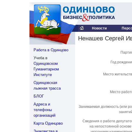
Новости
Перс
Ненашев Сергей И
Работа в Одинцово
Парти
Учеба в
Год рожден
Одинцовском
Гуманитарном
Место жительст
Институте
Одинцовская
лыжная трасса
Место рабо
БЛОГ
Адреса и
Занимаемая должность (или р
телефоны
заняти
организаций
Сведения о работе депутат
Карта Одинцово
на непостоянной основе
Знакомства в
указанием наименован