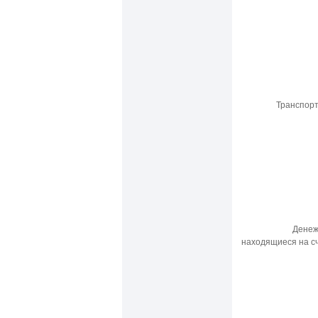
Транспор
Денеж
находящиеся на сч