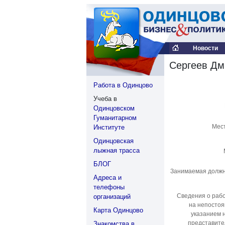
Новости
Сергеев Дм
Работа в Одинцово
Учеба в
Одинцовском
Гуманитарном
Мес
Институте
Одинцовская
лыжная трасса
БЛОГ
Занимаемая должн
Адреса и
телефоны
Сведения о раб
организаций
на непостоя
Карта Одинцово
указанием 
представите
Знакомства в