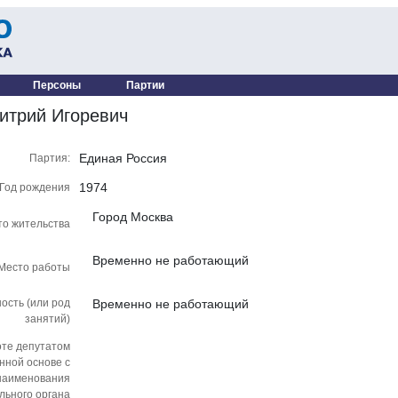
Персоны
Партии
итрий Игоревич
Единая Россия
Партия:
1974
Год рождения
Город Москва
то жительства
Временно не работающий
Место работы
ость (или род
Временно не работающий
занятий)
оте депутатом
нной основе с
наименования
льного органа