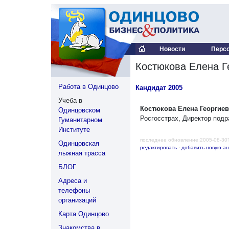
Новости
Перс
Костюкова Елена Г
Работа в Одинцово
Кандидат 2005
Учеба в
Костюкова Елена Георгие
Одинцовском
Росгосстрах, Директор под
Гуманитарном
Институте
последнее обновление:2005-08-30
Одинцовская
редактировать
·
добавить новую ан
лыжная трасса
БЛОГ
Адреса и
телефоны
организаций
Карта Одинцово
Знакомства в