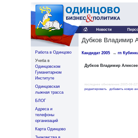
Новости
Перс
Дубков Владимир 
Работа в Одинцово
Кандидат 2005
→
гп Кубинка
Учеба в
Дубков Владимир Алексе
Одинцовском
Гуманитарном
Институте
последнее обновление:2005-08-22
Одинцовская
редактировать
·
добавить новую ан
лыжная трасса
БЛОГ
Адреса и
телефоны
организаций
Карта Одинцово
Знакомства в