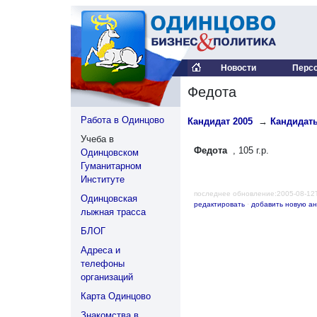
Новости
Перс
Федота
Работа в Одинцово
Кандидат 2005
→
Кандидаты
Учеба в
Федота
, 105 г.р.
Одинцовском
Гуманитарном
Институте
последнее обновление:2005-08-12
Одинцовская
редактировать
·
добавить новую ан
лыжная трасса
БЛОГ
Адреса и
телефоны
организаций
Карта Одинцово
Знакомства в