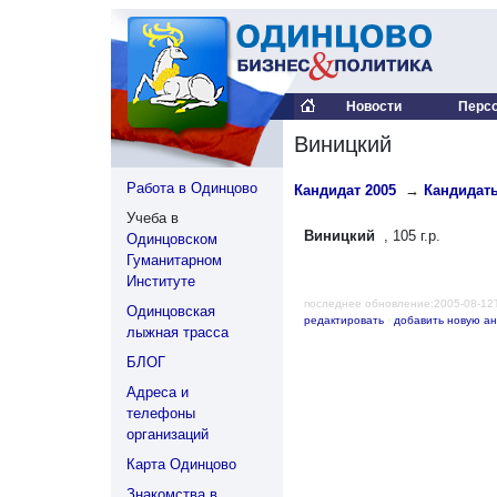
Новости
Перс
Виницкий
Работа в Одинцово
Кандидат 2005
→
Кандидаты
Учеба в
Виницкий
, 105 г.р.
Одинцовском
Гуманитарном
Институте
последнее обновление:2005-08-12
Одинцовская
редактировать
·
добавить новую ан
лыжная трасса
БЛОГ
Адреса и
телефоны
организаций
Карта Одинцово
Знакомства в