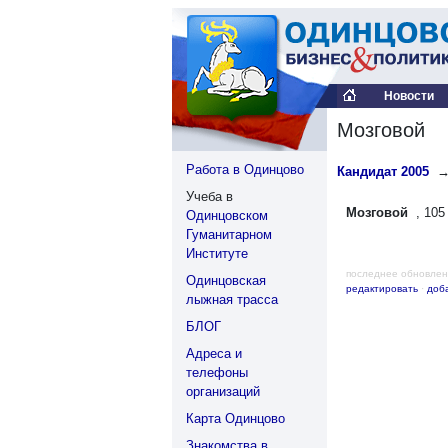
Новости
Мозговой
Работа в Одинцово
Кандидат 2005
Учеба в
Мозговой
, 105 
Одинцовском
Гуманитарном
Институте
последнее обновлен
Одинцовская
редактировать
·
доб
лыжная трасса
БЛОГ
Адреса и
телефоны
организаций
Карта Одинцово
Знакомства в