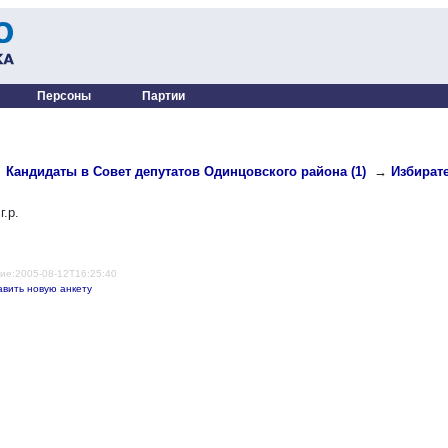
Персоны
Партии
→
Кандидаты в Совет депутатов Одинцовского района (1)
→
Избирате
г.р.
ие:2005-08-12T16:25:40
авить новую анкету