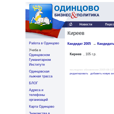
Новости
Перс
Киреев
Работа в Одинцово
Кандидат 2005
→
Кандидаты
Учеба в
Киреев
, 105 г.р.
Одинцовском
Гуманитарном
Институте
последнее обновление:2005-08-12
Одинцовская
редактировать
·
добавить новую ан
лыжная трасса
БЛОГ
Адреса и
телефоны
организаций
Карта Одинцово
Знакомства в