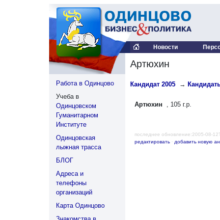
Новости
Перс
Артюхин
Работа в Одинцово
Кандидат 2005
→
Кандидаты
Учеба в
Артюхин
, 105 г.р.
Одинцовском
Гуманитарном
Институте
последнее обновление:2005-08-12
Одинцовская
редактировать
·
добавить новую ан
лыжная трасса
БЛОГ
Адреса и
телефоны
организаций
Карта Одинцово
Знакомства в