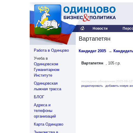
Новости
Перс
Вартапетян
Работа в Одинцово
Кандидат 2005
→
Кандидаты
Учеба в
Вартапетян
, 105 г.р.
Одинцовском
Гуманитарном
Институте
последнее обновление:2005-08-12
Одинцовская
редактировать
·
добавить новую ан
лыжная трасса
БЛОГ
Адреса и
телефоны
организаций
Карта Одинцово
Знакомства в