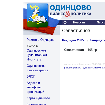
Новости
Перс
Севастьянов
Работа в Одинцово
Кандидат 2005
→
Кандидаты
Учеба в
Севастьянов
, 105 г.р.
Одинцовском
Гуманитарном
Институте
последнее обновление:2005-08-12
Одинцовская
редактировать
·
добавить новую ан
лыжная трасса
БЛОГ
Адреса и
телефоны
организаций
Карта Одинцово
Знакомства в