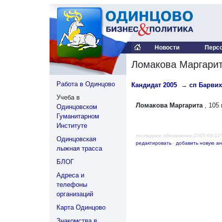
Новости
Перс
Ломакова Маргари
Работа в Одинцово
Кандидат 2005
→
сп Барви
Учеба в
Ломакова Маргарита
, 105 
Одинцовском
Гуманитарном
Институте
последнее обновление:2005-08-12
Одинцовская
редактировать
·
добавить новую ан
лыжная трасса
БЛОГ
Адреса и
телефоны
организаций
Карта Одинцово
Знакомства в