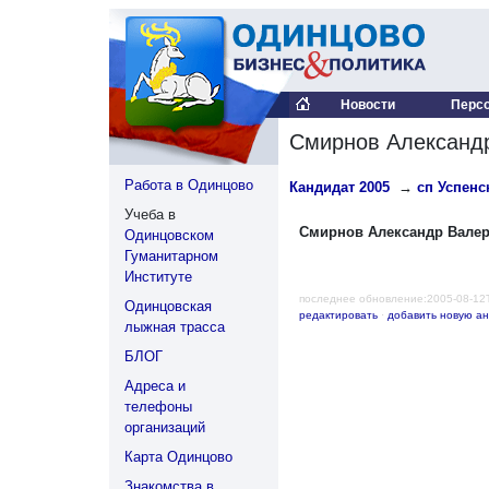
Новости
Перс
Смирнов Александ
Работа в Одинцово
Кандидат 2005
→
сп Успенск
Учеба в
Смирнов Александр Вале
Одинцовском
Гуманитарном
Институте
последнее обновление:2005-08-12
Одинцовская
редактировать
·
добавить новую ан
лыжная трасса
БЛОГ
Адреса и
телефоны
организаций
Карта Одинцово
Знакомства в