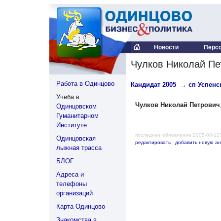
Новости
Перс
Чулков Николай Пе
Работа в Одинцово
Кандидат 2005
→
сп Успенск
Учеба в
Чулков Николай Петрович
Одинцовском
Гуманитарном
Институте
последнее обновление:2005-08-12
Одинцовская
редактировать
·
добавить новую ан
лыжная трасса
БЛОГ
Адреса и
телефоны
организаций
Карта Одинцово
Знакомства в