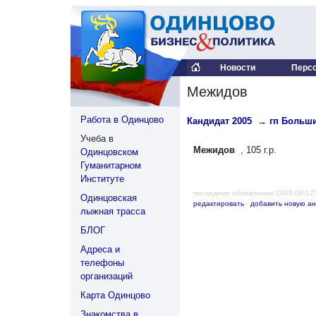
Новости
Перс
Межидов
Работа в Одинцово
Кандидат 2005
→
гп Больш
Учеба в
Межидов
, 105 г.р.
Одинцовском
Гуманитарном
Институте
последнее обновление:2005-08-12
Одинцовская
редактировать
·
добавить новую ан
лыжная трасса
БЛОГ
Адреса и
телефоны
организаций
Карта Одинцово
Знакомства в