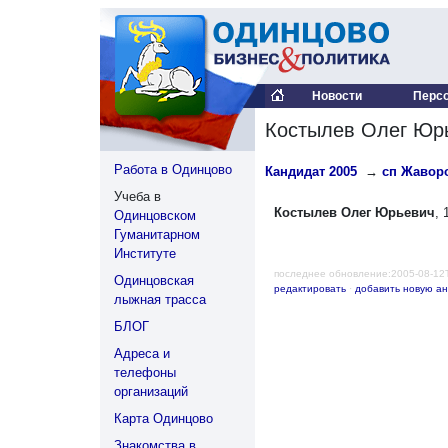
Новости
Перс
Костылев Олег Юр
Работа в Одинцово
Кандидат 2005
→
сп Жаворо
Учеба в
Костылев Олег Юрьевич
, 
Одинцовском
Гуманитарном
Институте
последнее обновление:2005-08-12
Одинцовская
редактировать
·
добавить новую ан
лыжная трасса
БЛОГ
Адреса и
телефоны
организаций
Карта Одинцово
Знакомства в