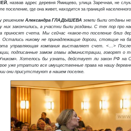
ЛЕЙ
, назвав адрес деревня Ямищево, улица Заречная, не слук
е поселение, где она живет, находится за границей населенного
ду решением
Александра ГЛАДЫШЕВА
земли были отданы не
 у них закончились, а участки были розданы. С тех пор про н
да приносят счета. Мы сейчас «какое-то поселение близ де
. Остались никому не принадлежащие дороги, стоящие на 
 эта управляющая компания выставляет счет. <…> Послед
ции, подписанные замом главы администрации, говорят о т
ником». Хотелось бы узнать, действует ли закон РФ на О
рое уже утратило все имущественные права на нашу деревню 
нии они присутствуют в нашем поселке.