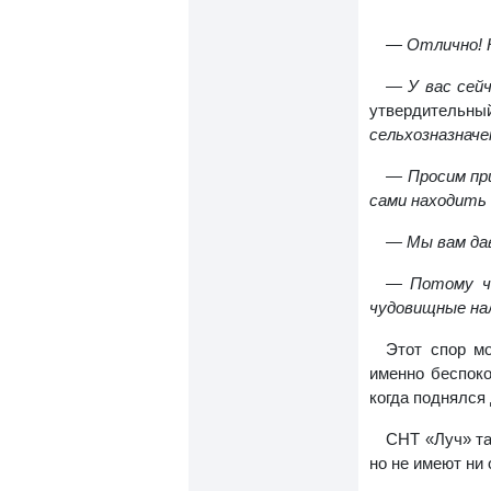
— Отлично! Н
— У вас сей
утвердительны
сельхозназначе
— Просим при
сами находить 
— Мы вам дав
— Потому чт
чудовищные нал
Этот спор мо
именно беспоко
когда поднялся
СНТ «Луч» та
но не имеют ни 