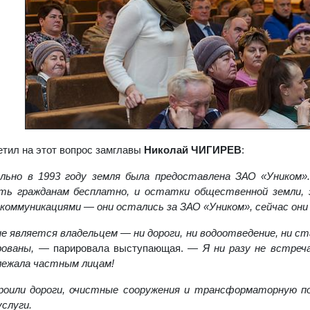
етил на этот вопрос замглавы
Николай ЧИГИРЕВ
:
льно в 1993 году земля была предоставлена ЗАО «Уником»
ть гражданам бесплатно, и остатки общественной земли, з
коммуникациями — они остались за ЗАО «Уником», сейчас он
е является владельцем — ни дороги, ни водоотведение, ни с
рованы, —
парировала выступающая.
— Я ни разу не встреч
лежала частным лицам!
оили дороги, очистные сооружения и трансформаторную п
слуги.