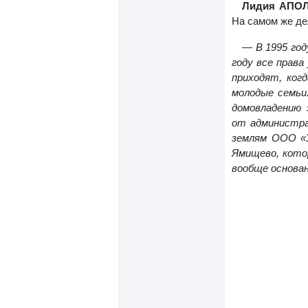
Лидия АПО
На самом же дел
— В 1995 го
году все права
приходят, ког
молодые семьи
домовладению
от администра
землям ООО «У
Ямищево, кото
вообще основа