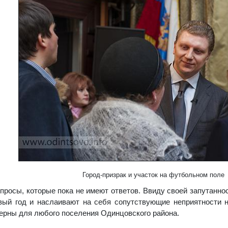
Город-призрак и участок на футбольном поле
опросы, которые пока не имеют ответов. Ввиду своей запутанн
рвый год и наслаивают на себя сопутствующие неприятности 
ерны для любого поселения Одинцовского района.