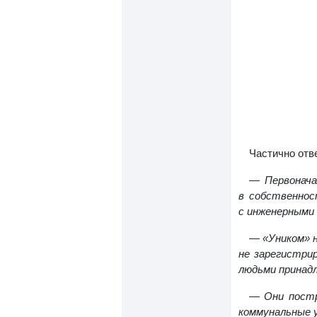
Частично отв
— Первонача
в собственнос
с инженерными 
— «Уником» н
не зарегистри
людьми принад
— Они постр
коммунальные у