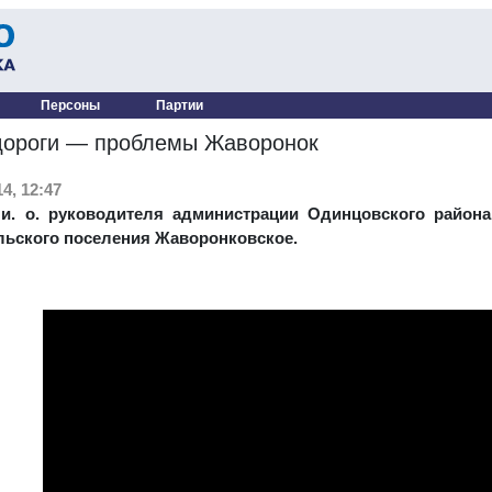
Персоны
Партии
дороги — проблемы Жаворонок
4, 12:47
 и. о. руководителя администрации Одинцовского рай
льского поселения Жаворонковское.