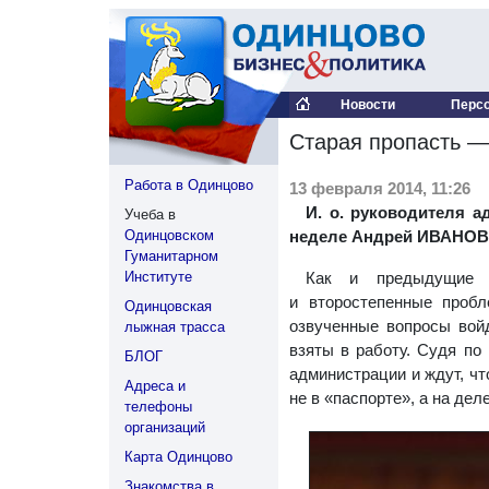
Новости
Перс
Старая пропасть —
Работа в Одинцово
13 февраля 2014, 11:26
И. о. руководителя 
Учеба в
Одинцовском
неделе Андрей ИВАНОВ п
Гуманитарном
Институте
Как и предыдущие в
и второстепенные пробл
Одинцовская
озвученные вопросы вой
лыжная трасса
взяты в работу. Судя по
БЛОГ
администрации и ждут, чт
Адреса и
не в «паспорте», а на деле
телефоны
организаций
Карта Одинцово
Знакомства в