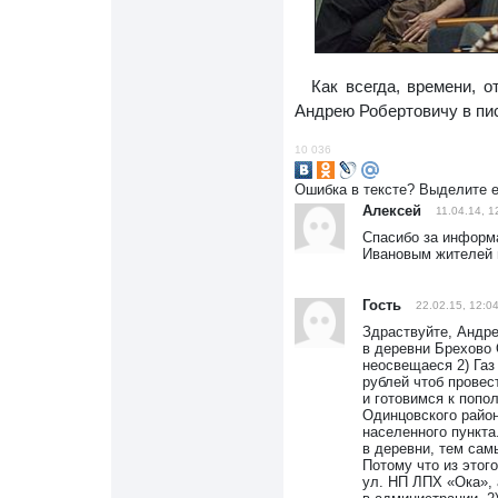
Как всегда, времени, 
Андрею Робертовичу в пи
10 036
Ошибка в тексте? Выделите 
Алексей
11.04.14, 1
Спасибо за информа
Ивановым жителей г
Гость
22.02.15, 12:0
Здраствуйте, Андре
в деревни Брехово 
неосвещаеся 2) Газ
рублей чтоб провес
и готовимся к попо
Одинцовского район
населенного пункта
в деревни, тем сам
Потому что из этог
ул. НП ЛПХ «Ока», 