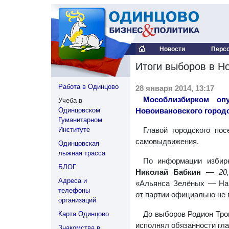
Новости
Перс
Итоги выборов в Н
Работа в Одинцово
28 января 2014, 13:17
Мособлизбирком опу
Учеба в
Одинцовском
Новоивановского город
Гуманитарном
Институте
Главой городского по
самовыдвижения.
Одинцовская
лыжная трасса
По информации избир
БЛОГ
Николай Бабкин
—
20
Адреса и
«Альянса Зелёных — Нар
телефоны
от партии официально не 
организаций
До выборов Родион Тро
Карта Одинцово
исполнял обязанности гл
Знакомства в