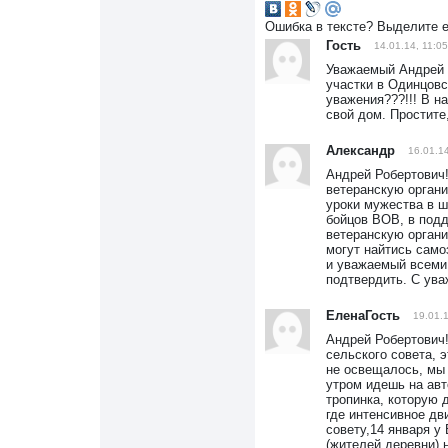
Ошибка в тексте? Выделите 
Гость
14.01.14, 11:05
Уважаемый Андрей 
участки в Одинцовс
уважения???!!! В н
свой дом. Простите
Александр
16.01.14
Андрей Робертович!
ветеранскую органи
уроки мужества в ш
бойцов ВОВ, в подд
ветеранскую организ
могут найтись само
и уважаемый всеми 
подтвердить. С ува
ЕленаГость
19.01.1
Андрей Робертович!
сельского совета, э
не освещалось, мы 
утром идешь на авт
тропинка, которую 
где интенсивное дв
совету,14 января у
(жителей деревни) 