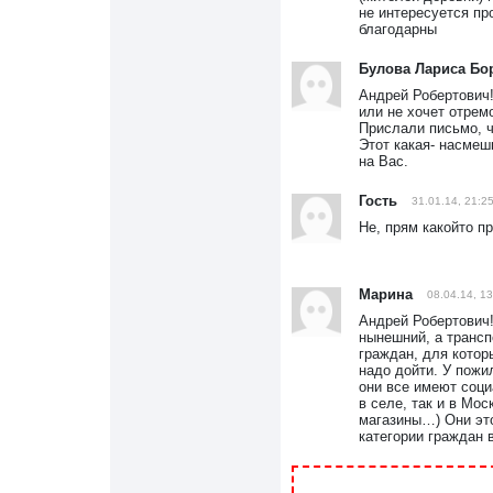
не интересуется п
благодарны
Булова Лариса Бо
Андрей Робертович!
или не хочет отрем
Прислали письмо, ч
Этот какая- насмеш
на Вас.
Гость
31.01.14, 21:2
Не, прям какойто пр
Марина
08.04.14, 13
Андрей Робертович!
нынешний, а трансп
граждан, для котор
надо дойти. У пожи
они все имеют соци
в селе, так и в Мос
магазины…) Они эт
категории граждан 