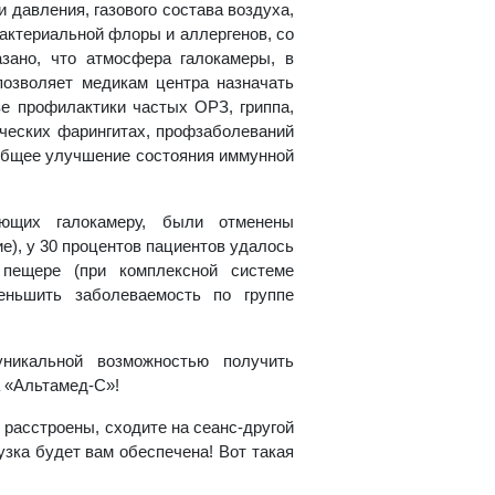
 давления, газового состава воздуха,
бактериальной флоры и аллергенов, со
зано, что атмосфера галокамеры, в
позволяет медикам центра назначать
ве профилактики частых ОРЗ, гриппа,
ических фарингитах, профзаболеваний
 общее улучшение состояния иммунной
ающих галокамеру, были отменены
), у 30 процентов пациентов удалось
 пещере (при комплексной системе
еньшить заболеваемость по группе
уникальной возможностью получить
 «Альтамед-С»!
 расстроены, сходите на сеанс-другой
зка будет вам обеспечена! Вот такая