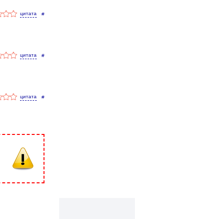
#
#
#