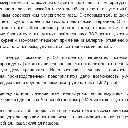
микроклимата галокамеры состоит в постоянстве температуры и
ионного состава, низкой относительной влажности, отсутствии 
нным содержанием углекислого газа. Экспериментально дока
яется сухой солевой аэрозоль, практически стерильна. Это 
 только при заболеваниях органов дыхания, а также в качест
ых бронхитах и пневмониях, заболеваниях ЛОР-органов, хрон
 курении. Помогает «пещера» при лечении аллергии, отмечено
т «на нет» неврозы, улучшается состояние кожи, волос…
ия центра показали: у 50 процентов пациентов, посещ
процедуры (как дополнительное противовоспалительное лечение
ную дозу препаратов. Использование лечения в соляной
на производственных предприятиях) дало возможность ум
ов дыхания и обусловленных ими трудопотерь в 1,5-2 раза!
рно-курортное лечение вам недоступно, воспользуйтесь 
чение в одинцовской соляной галокамере Медицинского центра
вы считаете себя здоровым, но по каким-то житейским причинам
пещеру за хорошим настроением — психоэмоциональная разгру
шебная, наша соляная пещера.