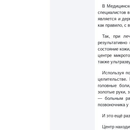
В Медицинско
специалистов в
является и дер
как правило, с
Так, при ле
результативно
состояние кожи
центре микрото
также ультразв
Используя по
целительстве.
головные боли
золотые руки, 
— больным раз
позвоночника у
И это ещё ра
Центр находи