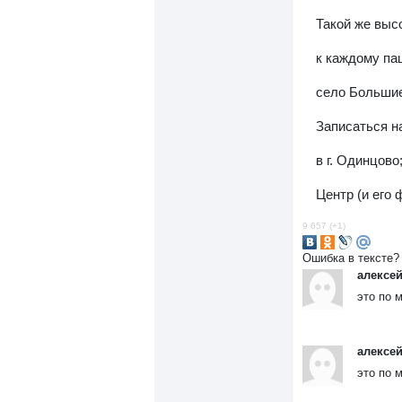
Такой же выс
к каждому па
село Большие
Записаться н
в г. Одинцово
Центр (и его 
9 657 (+1)
Ошибка в тексте?
алексе
это по 
алексе
это по 