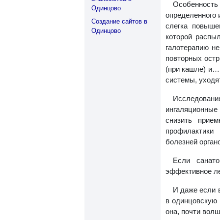
Особенность 
Одинцово
определенного 
Создание сайтов в
слегка повыше
Одинцово
которой распыл
галотерапию не
повторных остр
(при кашле) и…
системы, уходя
Исследован
ингаляционные 
снизить прием
профилактики 
болезней орган
Если санато
эффективное ле
И даже если 
в одинцовскую 
она, почти вол