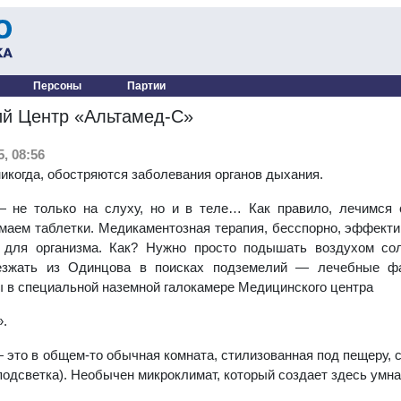
Персоны
Партии
й Центр «Альтамед-С»
, 08:56
никогда, обостряются заболевания органов дыхания.
— не только на слуху, но и в теле… Как правило, лечимся 
маем таблетки. Медикаментозная терапия, бесспорно, эффектив
для организма. Как? Нужно просто подышать воздухом сол
езжать из Одинцова в поисках подземелий — лечебные ф
 в специальной наземной галокамере Медицинского центра
.
 это в общем-то обычная комната, стилизованная под пещеру, 
подсветка). Необычен микроклимат, который создает здесь умна