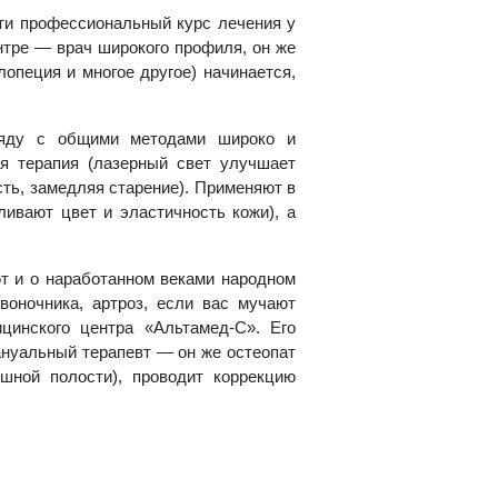
ти профессиональный курс лечения у
нтре — врач широкого профиля, он же
лопеция и многое другое) начинается,
ряду с общими методами широко и
ая терапия (лазерный свет улучшает
ть, замедляя старение). Применяют в
ивают цвет и эластичность кожи), а
т и о наработанном веками народном
воночника, артроз, если вас мучают
цинского центра «Альтамед-С». Его
ануальный терапевт — он же остеопат
шной полости), проводит коррекцию