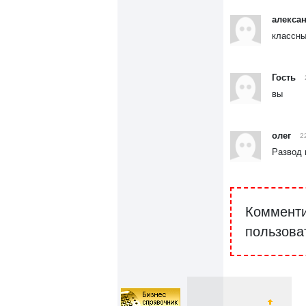
алекса
классны
Гость
вы
олег
2
Развод 
Комменти
пользова