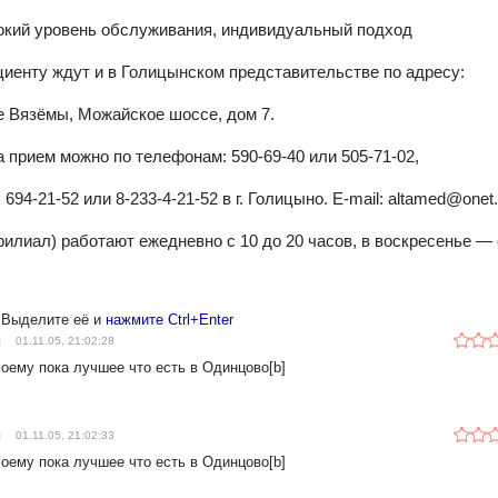
окий уровень обслуживания, индивидуальный подход
циенту ждут и в Голицынском представительстве по адресу:
 Вязёмы, Можайское шоссе, дом 7.
а прием можно по телефонам: 590-69-40 или 505-71-02,
; 694-21-52 или 8-233-4-21-52 в г. Голицыно. Е-mail: altamed@onet
филиал) работают ежедневно с 10 до 20 часов, в воскресенье — с
 Выделите её и
нажмите Ctrl+Enter
й
01.11.05, 21:02:28
моему пока лучшее что есть в Одинцово[b]
й
01.11.05, 21:02:33
моему пока лучшее что есть в Одинцово[b]