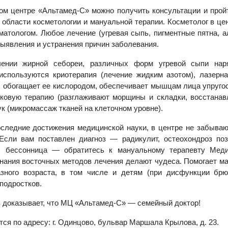
м центре «Альтамед-С» можно получить консультации и прой
 области косметологии и мануальной терапии. Косметолог в це
матологом. Любое лечение (угревая сыпь, пигментные пятна, а
 выявления и устранения причин заболевания.
чении жирной себореи, различных форм угревой сыпи на
 используются криотерапия (лечение жидким азотом), лазерн
, обогащает ее кислородом, обеспечивает мышцам лица упругос
ковую терапию (разглаживают морщины и складки, восстанавл
ук (микромассаж тканей на клеточном уровне).
следние достижения медицинской науки, в центре не забываю
 Если вам поставлен диагноз — радикулит, остеохондроз поз
, бессонница — обратитесь к мануальному терапевту Меди
знания восточных методов лечения делают чудеса. Помогает м
ного возраста, в том числе и детям (при дисфункции брю
 подростков.
з доказывает, что МЦ «Альтамед-С» — семейный доктор!
тся по адресу: г. Одинцово, бульвар Маршала Крылова, д. 23.