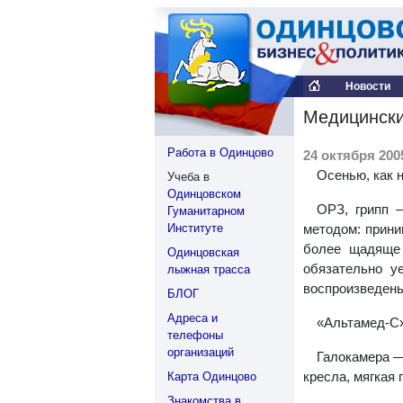
Новости
Медицински
Работа в Одинцово
24 октября 2005
Осенью, как 
Учеба в
Одинцовском
ОРЗ, грипп 
Гуманитарном
Институте
методом: прини
более щадяще 
Одинцовская
обязательно у
лыжная трасса
воспроизведены
БЛОГ
Адреса и
«Альтамед-С»
телефоны
организаций
Галокамера —
кресла, мягкая 
Карта Одинцово
Знакомства в