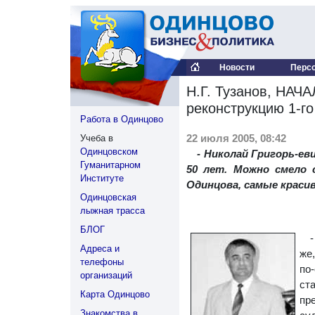
Новости
Перс
Н.Г. Тузанов, НА
реконструкцию 1-г
Работа в Одинцово
22 июля 2005, 08:42
Учеба в
Одинцовском
- Николай Григорь-е
Гуманитарном
50 лет. Можно смело 
Институте
Одинцова, самые красив
Одинцовская
лыжная трасса
БЛОГ
Адреса и
же
телефоны
по
организаций
ст
Карта Одинцово
пр
Знакомства в