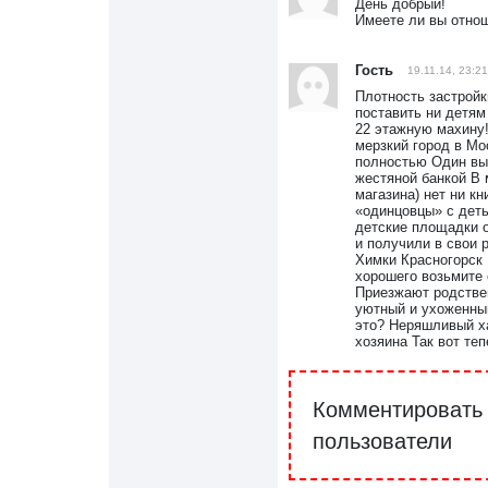
День добрый!
Имеете ли вы отнош
Гость
19.11.14, 23:21
Плотность застройк
поставить ни детям
22 этажную махину!
мерзкий город в Мо
полностью Один вы
жестяной банкой В 
магазина) нет ни к
«одинцовцы» с деть
детские площадки о
и получили в свои 
Химки Красногорск 
хорошего возьмите
Приезжают родствен
уютный и ухоженный
это? Неряшливый ха
хозяина Так вот те
Комментировать 
пользователи