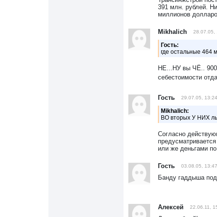
391 млн. рублей. Н
миллионов долларов
Mikhalich
28.07.05,
Гость:
где остальные 464 
НЕ...НУ вы ЧЁ.. 90
себестоимости отд
Гость
29.07.05, 13:2
Mikhalich:
ВО вторых У НИХ ль
Согласно действую
предусматривается
или же деньгами п
Гость
03.08.05, 13:4
Банду гаддыша под 
Алексей
22.06.11, 1