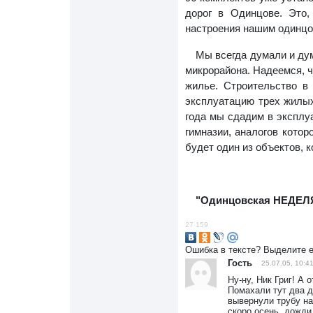
дорог в Одинцове. Это
настроения нашим одинцо
Мы всегда думали и ду
микрорайона. Надеемся, ч
жилье. Строительство в
эксплуатацию трех жилых
года мы сдадим в эксплу
гимназии, аналогов котор
будет один из объектов, 
"Одинцовская НЕДЕЛ
27 159
Ошибка в тексте? Выделите 
Гость
25.07.05, 10:4
Ну-ну, Ник Григ! А
Помахали тут два д
вывернули трубу на
скоро осень, дожди