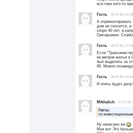
все-таки кого-то при
Гость
25.07.05, 21:2
А отремонтировать 
дом не сносится, а
скоро 40 лет, а ка
Григорьевич. Слабо
Гость
26.07.05, 17:2
Если "Трансинжстро
кв.метров жилья в 
был выделить за эт
80. Можно позавидов
Гость
26.07.05, 23:4
И опять будет депут
Mikhalich
27.07.05,
Гость:
по инвестиционным
Ну написано же
.
Мне вот Это больше