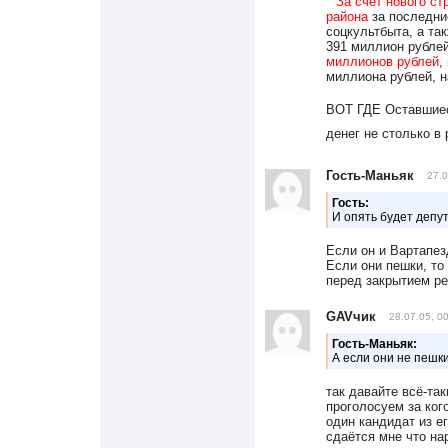
""
За счет нового с
района
за последни
соцкультбыта, а т
391 миллион рубле
миллионов рублей
,
миллиона рублей, н
ВОТ ГДЕ Оставшиес
денег не столько 
Гость-Маньяк
27.0
Гость:
И опять будет депут
Если он и Вартапе
Если они пешки, то 
перед закрытием ре
GAVчик
28.07.05, 0
Гость-Маньяк:
А если они не пешки
так давайте всё-та
проголосуем за ког
один кандидат из ег
сдаётся мне что на