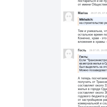
постараться и не п
от имени Обществ
Marisa
28.07.05, 07:
Mikhalich:
на строительство у
Тем и уникальна, ч
остальное время по
Конечно, храм - эт
вложения в храмы - 
Гость
28.07.05, 16:0
Гость:
Если "Трансинжстро
кв.метров жилья в 
был выделить за это
Можно позавидовать 
А теперь посчитаем
получить от Транси
составляет около 3
жилья в городе Оди
составляет около 3
годового бюджета р
от застройщиков ра
коммунальной и соц
Трансинжстрой пост