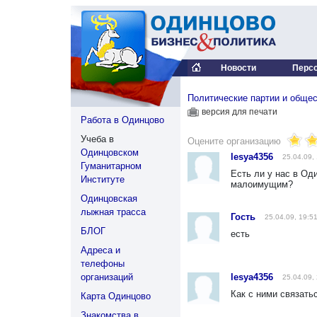
Новости
Перс
Политические партии и обще
версия для печати
Работа в Одинцово
Учеба в
Оцените организацию
Одинцовском
lesya4356
25.04.09,
Гуманитарном
Есть ли у нас в Од
Институте
малоимущим?
Одинцовская
лыжная трасса
Гость
25.04.09, 19:5
БЛОГ
есть
Адреса и
телефоны
организаций
lesya4356
25.04.09,
Как с ними связать
Карта Одинцово
Знакомства в