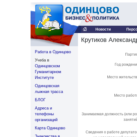
Новости
Перс
Крутиков Александ
Работа в Одинцово
Парти
Учеба в
Год рожден
Одинцовском
Гуманитарном
Место жительст
Институте
Одинцовская
лыжная трасса
Место рабо
БЛОГ
Адреса и
телефоны
Занимаемая должность (или р
организаций
заняти
Карта Одинцово
Сведения о работе депутат
Знакомства в